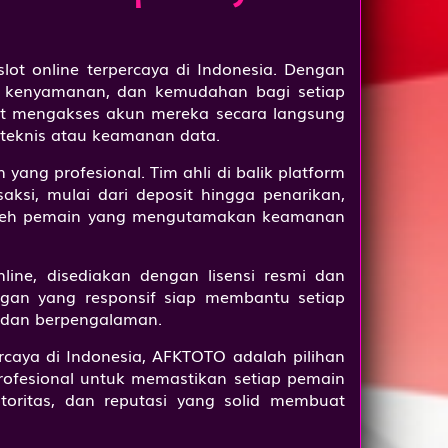
ot online terpercaya di Indonesia. Dengan
 kenyamanan, dan kemudahan bagi setiap
at mengakses akun mereka secara langsung
 teknis atau keamanan data.
ang profesional. Tim ahli di balik platform
ksi, mulai dari deposit hingga penarikan,
ya oleh pemain yang mengutamakan keamanan
line, disediakan dengan lisensi resmi dan
ggan yang responsif siap membantu setiap
a dan berpengalaman.
caya di Indonesia, AFKTOTO adalah pilihan
rofesional untuk memastikan setiap pemain
oritas, dan reputasi yang solid membuat