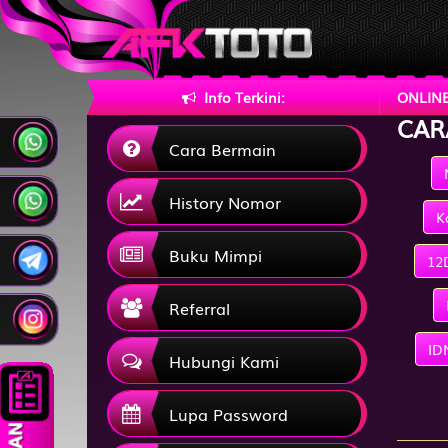
TANG DI AFKTOTO SITUS AGEN TOGEL ONLINE TERBESAR DAN T
Info Terkini:
CAR
Cara Bermain
History Nomor
K
Buku Mimpi
12
Referral
ID
Hubungi Kami
Lupa Password