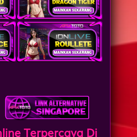
line Terpercaya Di