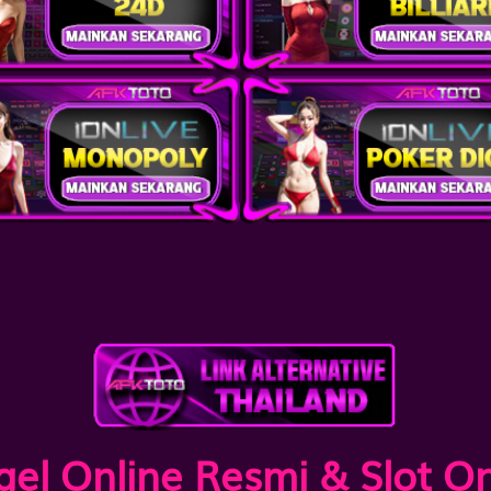
el Online Resmi & Slot On