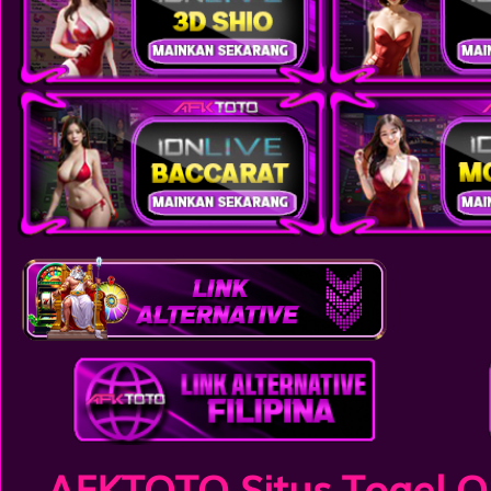
AFKTOTO Situs Togel On