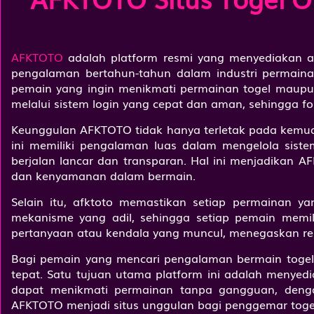
AFKTOTO
adalah platform resmi yang menyediakan aks
pengalaman bertahun-tahun dalam industri permai
pemain yang ingin menikmati permainan togel maupu
melalui sistem login yang cepat dan aman, sehingga 
Keunggulan AFKTOTO tidak hanya terletak pada kemudaha
ini memiliki pengalaman luas dalam mengelola sistem
berjalan lancar dan transparan. Hal ini menjadikan
dan kenyamanan dalam bermain.
Selain itu, afktoto memastikan setiap permainan ya
mekanisme yang adil, sehingga setiap pemain memi
pertanyaan atau kendala yang muncul, menegaskan rep
Bagi pemain yang mencari pengalaman bermain togel d
tepat. Satu tujuan utama platform ini adalah menye
dapat menikmati permainan tanpa gangguan, dengan
AFKTOTO menjadi situs unggulan bagi penggemar togel 