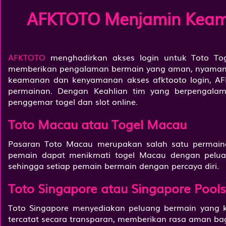
AFKTOTO Menjamin Keaman
AFKTOTO
menghadirkan akses login untuk Toto Togel
memberikan pengalaman bermain yang aman, nyaman, 
keamanan dan kenyamanan akses afktooto login, AF
permainan. Dengan Keahlian tim yang berpengalam
penggemar togel dan slot online.
Toto Macau atau Togel Macau
Pasaran Toto Macau merupakan salah satu permaina
pemain dapat menikmati togel Macau dengan peluan
sehingga setiap pemain bermain dengan percaya diri.
Toto Singapore atau Singapore Pools
Toto Singapore menyediakan peluang bermain yang k
tercatat secara transparan, memberikan rasa aman ba