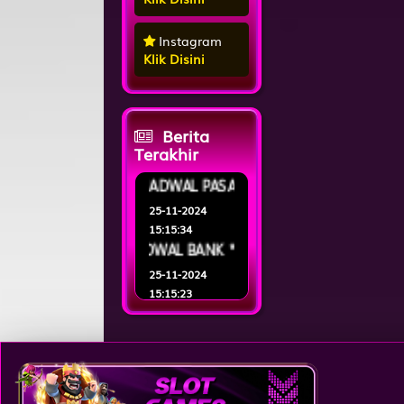
Instagram
Klik Disini
Berita
Terakhir
* JADWAL PASARAN *
25-11-2024
15:15:34
* JADWAL BANK *
25-11-2024
15:15:23
* DISKON & HADIAH TOGEL *
25-11-2024
14:41:37